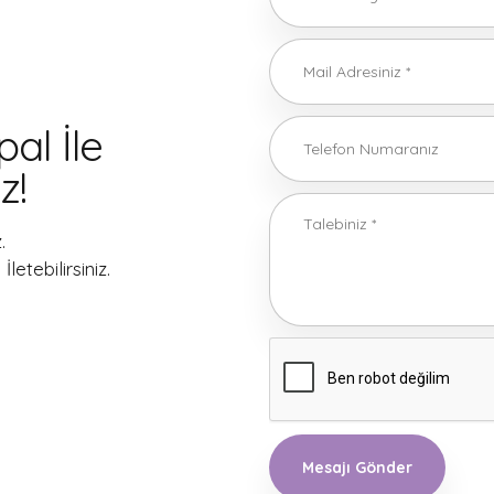
pal İle
z!
.
etebilirsiniz.