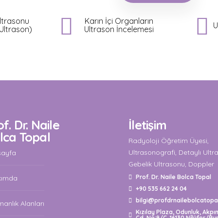
Organların
Ultrasonografi
İncelemesi
f. Dr. Naile
İletişim
lca Topal
Radyoloji Öğretim Üyesi,
Ultrasonografi, Detaylı Ultr
sayfa
Gebelik Ultrasonu, Doppler
Prof. Dr. Naile Bolca Topal
kımda
+90 535 662 24 04
bilgi@profdrnailebolcatopa
anlık Alanları
Kızılay Plaza, Odunluk, Akpı
Cd. No:9/C, 16130 Ni̇lüfer/Bu