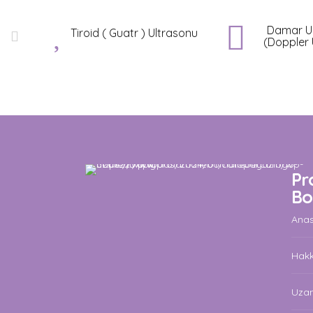
Damar Ultrasonu
Karın İçi 
rasonu
(Doppler Ultrason)
Ultrason 
Pro
Bo
Ana
Hak
Uzam