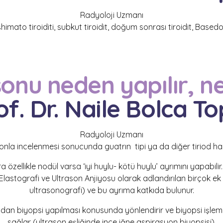
Radyoloji Uzmanı
mato tiroiditi, subkut tiroidit, doğum sonrası tiroidit, Basedo
sonu neden yapılır, n
of. Dr. Naile Bolca To
Radyoloji Uzmanı
asonla incelenmesi sonucunda guatrın tipi
ya da diğer tiriod has
 özellikle nodül varsa ‘iyi huylu- kötü huylu’ ayrımını yapabili
, Elastografi ve Ultrason Anjiyosu olarak adlandırılan birçok e
ultrasonografi) ve bu ayrıma katkıda bulunur.
n biyopsi yapılması konusunda yönlendirir ve biyopsi işlemi
sağlar (ultrason eşliğinde ince iğne aspirasyon biyo
p
sisi).