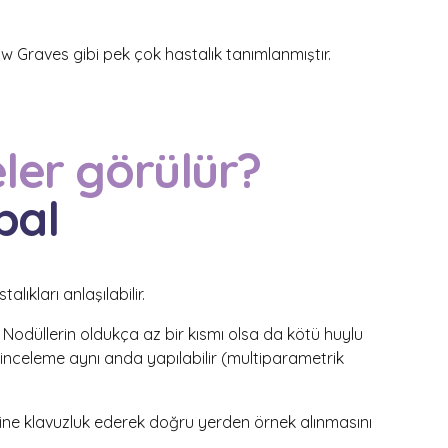
w Graves gibi pek çok hastalık tanımlanmıştır.
eler görülür?
pal
talıkları
anlaşılabilir.
r. Nodüllerin oldukça az bir kısmı olsa da kötü huylu
k inceleme aynı anda yapılabilir (multiparametrik
ne klavuzluk ederek doğru yerden örnek alı
n
masını