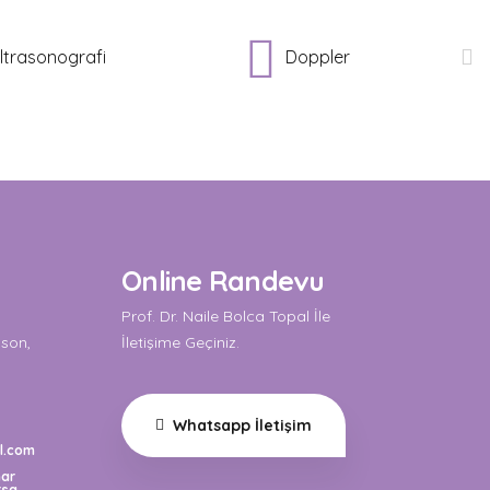
Tiroid ( Guatr ) Ultrasonu
Doppler
Online Randevu
Prof. Dr. Naile Bolca Topal İle
ason,
İletişime Geçiniz.
Whatsapp İletişim
l.com
nar
rsa