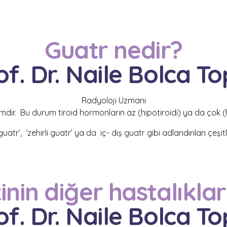
Guatr nedir?
of. Dr. Naile Bolca To
Radyoloji Uzmanı
imdir. Bu durum t
iroid hormonların az (hipotiroidi) ya da çok (
guatr’, ‘zehirli guatr’ ya da
iç- dış guatr gibi adlandırılan çeşitl
inin diğer hastalıklar
of. Dr. Naile Bolca To