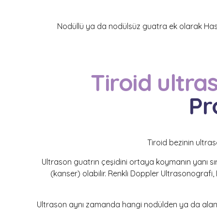
Nodüllü ya da nodülsüz guatra ek olarak Hashi
Tiroid ultra
Pr
Tiroid bezinin ultr
Ultrason guatrın çeşi
di
ni ortaya koymanın yanı sıra
(kanser) olabilir. Renkli Doppler Ultrasonografi
Ultrason aynı zamanda hangi nodülden ya da alanda