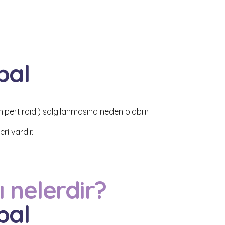
pal
hipertiroidi) salgılanması
na neden olabilir
.
eri vardır.
ı nelerdir?
pal